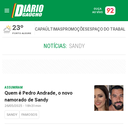
OUÇA
AO VIVO
23º
CAPA
ÚLTIMAS
PROMOÇÕES
ESPAÇO DO TRABAL
PORTO ALEGRE
NOTÍCIAS:
SANDY
ASSUMIRAM
Quem é Pedro Andrade, o novo
namorado de Sandy
26/05/2025 - 18h31min
SANDY
FAMOSOS