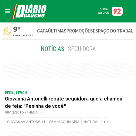
OUÇA
AO VIVO
9º
CAPA
ÚLTIMAS
PROMOÇÕES
ESPAÇO DO TRABAL
PORTO ALEGRE
NOTÍCIAS:
SEGUIDORA
PEDIU, LEVOU
Giovanna Antonelli rebate seguidora que a chamou
de feia: "Peninha de você"
08/12/2016 - 14h54min
GIOVANNA ANTONELLI
SEM MAQUIAGEM
NATURAL
+
4