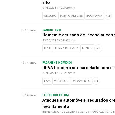
alto
01/10/2014 - 22h29min
SEGURO
PORTO ALEGRE
ECONOMIA
+
2
há 13 anos
SANGUE-FRIO
Homem é acusado de incendiar carro
23/05/2013 - 09h02min
ITATI
TERRA DE AREIA
MORTE
+
5
há 14 anos
PAGAMENTO DIVIDIDO
DPVAT poderá ser parcelado com o 
31/10/2012 - 00h19min
IPVA
VEÍCULOS
PAGAMENTO
+
1
há 14 anos
EFEITO COLATERAL
Ataques a automóveis segurados cre
levantamento
Itamar Melo - de Capão da Canoa
-
06/07/2012 - 0