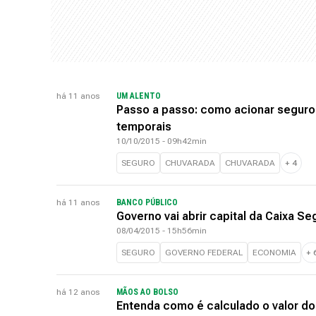
há 11 anos
UM ALENTO
Passo a passo: como acionar seguro
temporais
10/10/2015 - 09h42min
SEGURO
CHUVARADA
CHUVARADA
+
4
há 11 anos
BANCO PÚBLICO
Governo vai abrir capital da Caixa Se
08/04/2015 - 15h56min
SEGURO
GOVERNO FEDERAL
ECONOMIA
+
há 12 anos
MÃOS AO BOLSO
Entenda como é calculado o valor do 