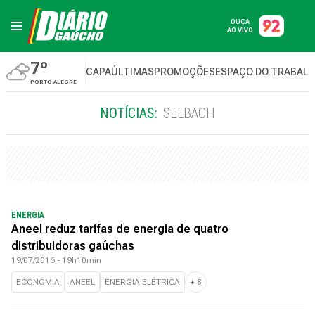
OUÇA
AO VIVO
7º
CAPA
ÚLTIMAS
PROMOÇÕES
ESPAÇO DO TRABAL
PORTO ALEGRE
NOTÍCIAS:
SELBACH
ENERGIA
Aneel reduz tarifas de energia de quatro
distribuidoras gaúchas
19/07/2016 - 19h10min
ECONOMIA
ANEEL
ENERGIA ELÉTRICA
+
8