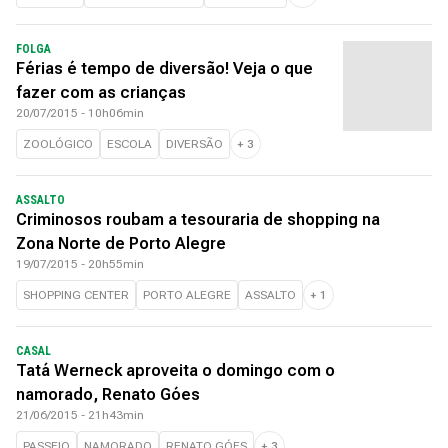
FOLGA
Férias é tempo de diversão! Veja o que
fazer com as crianças
20/07/2015 - 10h06min
ZOOLÓGICO
ESCOLA
DIVERSÃO
+
3
ASSALTO
Criminosos roubam a tesouraria de shopping na
Zona Norte de Porto Alegre
19/07/2015 - 20h55min
SHOPPING CENTER
PORTO ALEGRE
ASSALTO
+
1
CASAL
Tatá Werneck aproveita o domingo com o
namorado, Renato Góes
21/06/2015 - 21h43min
PASSEIO
NAMORADO
RENATO GÓES
+
3