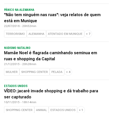
PÂNICO NA ALEMANHA
"Não tem ninguém nas ruas": veja relatos de quem
está em Munique
22/07/2016 - 20h52min
TERRORISMO
ALEMANHA
ATENTADO EM MUNIQUE
+
7
NUDISMO NATALINO
Mamãe Noel é flagrada caminhando seminua em
ruas e shopping da Capital
21/12/2015 - 20h28min
MULHER
SHOPPING CENTER
PELADA
+
4
ESTADOS UNIDOS
VÍDEO: jacaré invade shopping e dá trabalho para
ser capturado
10/11/2015 - 18h14min
SHOPPING CENTER
ANIMAL
ESTADOS UNIDOS
+
1