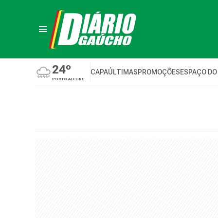
24º
CAPA
ÚLTIMAS
PROMOÇÕES
ESPAÇO DO
PORTO ALEGRE