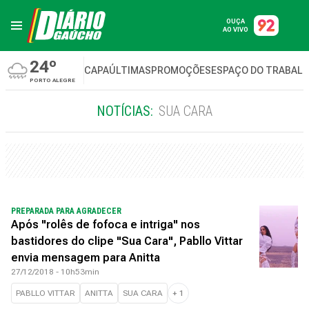
OUÇA
AO VIVO
24º
CAPA
ÚLTIMAS
PROMOÇÕES
ESPAÇO DO TRABAL
PORTO ALEGRE
NOTÍCIAS:
SUA CARA
PREPARADA PARA AGRADECER
Após "rolês de fofoca e intriga" nos
bastidores do clipe "Sua Cara", Pabllo Vittar
envia mensagem para Anitta
27/12/2018 - 10h53min
PABLLO VITTAR
ANITTA
SUA CARA
+
1