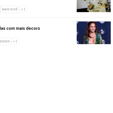
MAIS VOCÊ
+
1
idas com mais decoro
IDADES
+
1