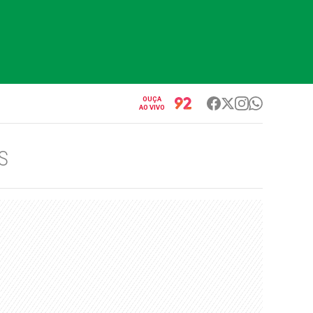
OUÇA
AO VIVO
S