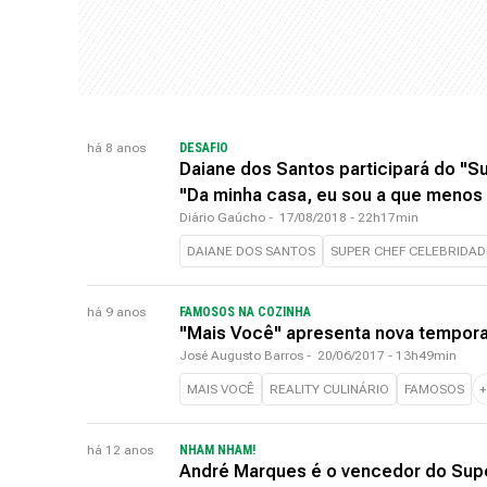
há 8 anos
DESAFIO
Daiane dos Santos participará do "S
"Da minha casa, eu sou a que menos
Diário Gaúcho
-
17/08/2018 - 22h17min
DAIANE DOS SANTOS
SUPER CHEF CELEBRIDAD
há 9 anos
FAMOSOS NA COZINHA
"Mais Você" apresenta nova tempora
José Augusto Barros
-
20/06/2017 - 13h49min
MAIS VOCÊ
REALITY CULINÁRIO
FAMOSOS
há 12 anos
NHAM NHAM!
André Marques é o vencedor do Sup