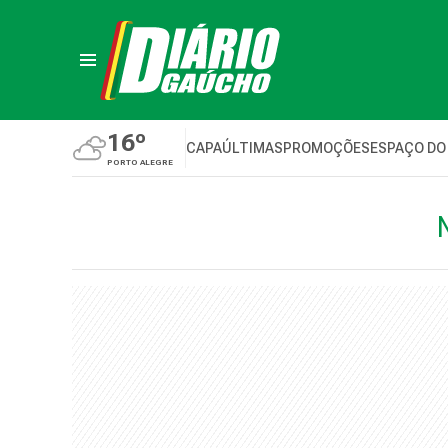
16º
CAPA
ÚLTIMAS
PROMOÇÕES
ESPAÇO DO
PORTO ALEGRE