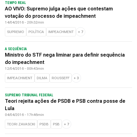
TEMPO REAL
AO VIVO: Supremo julga ações que contestam
votação do processo de impeachment
14/04/2016 - 20h32min
SUPREMO
POLÍTICA
IMPEACHMENT
+
7
A SEQUÊNCIA
Ministro do STF nega liminar para definir sequência
do impeachment
12/04/2016 - 00h43min
IMPEACHMENT
DILMA
ROUSSEFF
+
3
SUPREMO TRIBUNAL FEDERAL
Teori rejeita ações de PSDB e PSB contra posse de
Lula
04/04/2016 - 17h46min
TEORI ZAVASCKI
PSDB
PSB
+
7