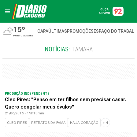
OUÇA
AO VIVO
15º
CAPA
ÚLTIMAS
PROMOÇÕES
ESPAÇO DO TRABAL
PORTO ALEGRE
NOTÍCIAS:
TAMARA
PRODUÇÃO INDEPENDENTE
Cleo Pires: "Penso em ter filhos sem precisar casar.
Quero congelar meus óvulos"
21/06/2016 - 19h18min
CLEO PIRES
RETRATOS DA FAMA
HAJA CORAÇÃO
+
4