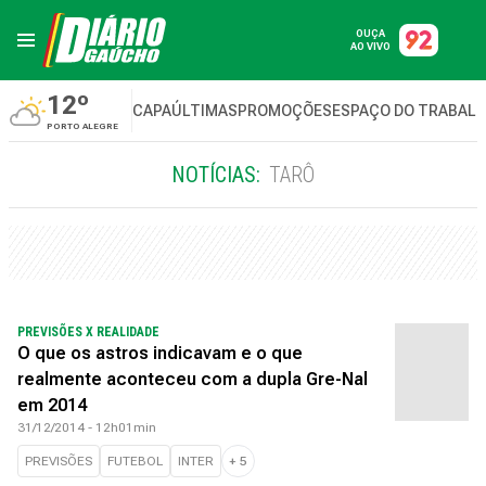
OUÇA
AO VIVO
12º
CAPA
ÚLTIMAS
PROMOÇÕES
ESPAÇO DO TRABAL
PORTO ALEGRE
NOTÍCIAS:
TARÔ
PREVISÕES X REALIDADE
O que os astros indicavam e o que
realmente aconteceu com a dupla Gre-Nal
em 2014
31/12/2014 - 12h01min
PREVISÕES
FUTEBOL
INTER
+
5