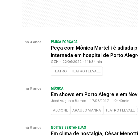
há 4 anos
PAUSA FORÇADA
Peça com Mônica Martelli é adiada p
internada em hospital de Porto Alegr
GZH
-
22/06/2022 - 11h34min
TEATRO
TEATRO FEEVALE
há 9 anos
MÚSICA
Em shows em Porto Alegre e em Nov
José Augusto Barros
-
17/08/2017 - 19h40min
ALCIONE
ARAÚJO VIANNA
TEATRO FEEVALE
há 9 anos
NOITES SERTANEJAS
Em clima de nostalgia, César Menot