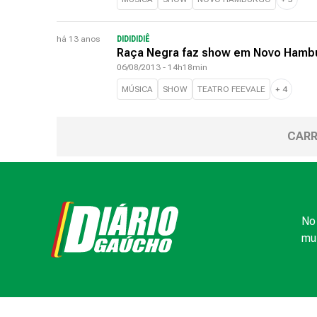
há 13 anos
DIDIDIDIÊ
Raça Negra faz show em Novo Hambu
06/08/2013 - 14h18min
MÚSICA
SHOW
TEATRO FEEVALE
+
4
CARR
No 
mui