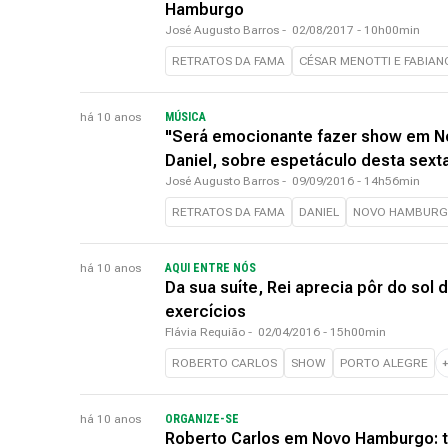
Hamburgo
José Augusto Barros
-
02/08/2017 - 10h00min
RETRATOS DA FAMA
CÉSAR MENOTTI E FABIAN
há 10 anos
MÚSICA
"Será emocionante fazer show em No
Daniel, sobre espetáculo desta sext
José Augusto Barros
-
09/09/2016 - 14h56min
RETRATOS DA FAMA
DANIEL
NOVO HAMBUR
há 10 anos
AQUI ENTRE NÓS
Da sua suíte, Rei aprecia pôr do sol 
exercícios
Flávia Requião
-
02/04/2016 - 15h00min
ROBERTO CARLOS
SHOW
PORTO ALEGRE
há 10 anos
ORGANIZE-SE
Roberto Carlos em Novo Hamburgo: t