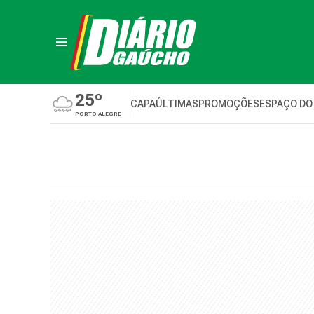
25º
CAPA
ÚLTIMAS
PROMOÇÕES
ESPAÇO DO
PORTO ALEGRE