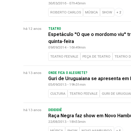
30/03/2016 - 07h43min
ROBERTO CARLOS
MÚSICA
SHOW
+
2
há 12 anos
TEATRO
Espetáculo "O que o mordomo viu" tr
quinta-feira
09/09/2014 - 16h49min
TEATRO FEEVALE
PEÇA DE TEATRO
TEATRO 
há 13 anos
ONDE FICA O ALEGRETE?
Guri de Uruguaiana se apresenta em
05/09/2013 - 19h31min
CULTURA
TEATRO FEEVALE
GURI DE URUGUA
há 13 anos
DIDIDIDIÊ
Raça Negra faz show em Novo Hambu
22/08/2013 - 18h53min
MÚSICA
SHOW
NOVO HAMBURGO
+
5