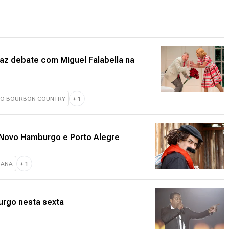
az debate com Miguel Falabella na
DO BOURBON COUNTRY
+
1
 Novo Hamburgo e Porto Alegre
IANA
+
1
rgo nesta sexta