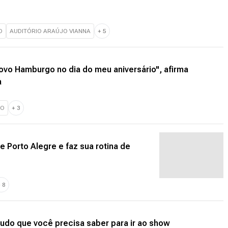
O
AUDITÓRIO ARAÚJO VIANNA
+
5
vo Hamburgo no dia do meu aniversário", afirma
a
GO
+
3
de Porto Alegre e faz sua rotina de
+
8
udo que você precisa saber para ir ao show