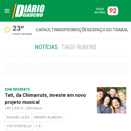
OUÇA
AO VIVO
23º
CAPA
ÚLTIMAS
PROMOÇÕES
ESPAÇO DO TRABAL
PORTO ALEGRE
NOTÍCIAS:
TIAGO RUBENS
SOM DIFERENTE
Tati, da Chimarruts, investe em novo
projeto musical
18/11/2014 - 20h18min
RAQUEL LEÃO
PRAMIT ALMEIDA
TATI PORTELLA
+
5