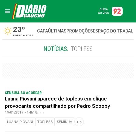
OUÇA
AO VIVO
23º
CAPA
ÚLTIMAS
PROMOÇÕES
ESPAÇO DO TRABAL
PORTO ALEGRE
NOTÍCIAS:
TOPLESS
SENSUAL AO ACORDAR
Luana Piovani aparece de topless em clique
provocante compartilhado por Pedro Scooby
19/01/2017 - 14h18min
LUANA PIOVANI
TOPLESS
SEMINUA
+
4