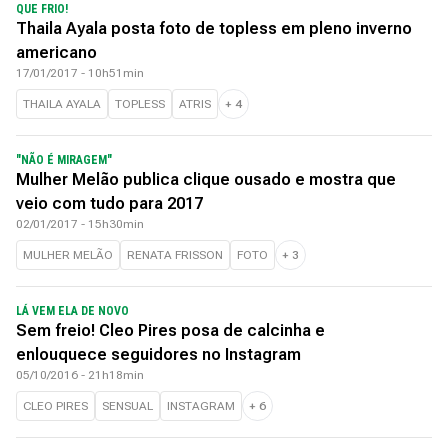
QUE FRIO!
Thaila Ayala posta foto de topless em pleno inverno
americano
17/01/2017 - 10h51min
THAILA AYALA
TOPLESS
ATRIS
+
4
"NÃO É MIRAGEM"
Mulher Melão publica clique ousado e mostra que
veio com tudo para 2017
02/01/2017 - 15h30min
MULHER MELÃO
RENATA FRISSON
FOTO
+
3
LÁ VEM ELA DE NOVO
Sem freio! Cleo Pires posa de calcinha e
enlouquece seguidores no Instagram
05/10/2016 - 21h18min
CLEO PIRES
SENSUAL
INSTAGRAM
+
6