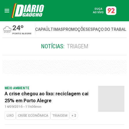
OUÇA
AO VIVO
24º
CAPA
ÚLTIMAS
PROMOÇÕES
ESPAÇO DO TRABAL
PORTO ALEGRE
NOTÍCIAS:
TRIAGEM
MEIO AMBIENTE
A crise chegou ao lixo: reciclagem cai
25% em Porto Alegre
14/09/2016 - 11h06min
LIXO
CRISE ECONÔMICA
TRIAGEM
+
2