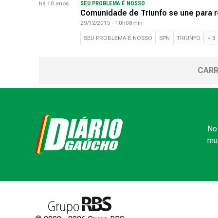
há 10 anos
SEU PROBLEMA É NOSSO
Comunidade de Triunfo se une para re
29/12/2015 - 10h08min
SEU PROBLEMA É NOSSO
SPN
TRIUNFO
+
3
CARR
No 
mui