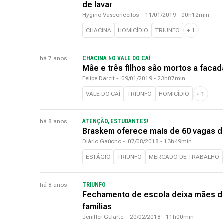
de lavar
Hygino Vasconcellos
-
11/01/2019 - 00h12min
CHACINA
HOMICÍDIO
TRIUNFO
+
1
há 7 anos
CHACINA NO VALE DO CAÍ
Mãe e três filhos são mortos a facad
Felipe Daroit
-
09/01/2019 - 23h07min
VALE DO CAÍ
TRIUNFO
HOMICÍDIO
+
1
há 8 anos
ATENÇÃO, ESTUDANTES!
Braskem oferece mais de 60 vagas d
Diário Gaúcho
-
07/08/2018 - 13h49min
ESTÁGIO
TRIUNFO
MERCADO DE TRABALHO
há 8 anos
TRIUNFO
Fechamento de escola deixa mães d
famílias
Jeniffer Gularte
-
20/02/2018 - 11h00min