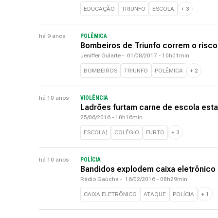
EDUCAÇÃO
TRIUNFO
ESCOLA
+
3
há 9 anos
POLÊMICA
Bombeiros de Triunfo correm o risc
Jeniffer Gularte
-
01/08/2017 - 10h01min
BOMBEIROS
TRIUNFO
POLÊMICA
+
2
há 10 anos
VIOLÊNCIA
Ladrões furtam carne de escola esta
25/06/2016 - 10h16min
ESCOLA]
COLÉGIO
FURTO
+
3
há 10 anos
POLÍCIA
Bandidos explodem caixa eletrônico
Rádio Gaúcha
-
16/02/2016 - 08h29min
CAIXA ELETRÔNICO
ATAQUE
POLÍCIA
+
1