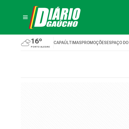
16º
CAPA
ÚLTIMAS
PROMOÇÕES
ESPAÇO DO
PORTO ALEGRE