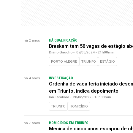
há 2 anos
HÁ QUALIFICAÇÃO
Braskem tem 58 vagas de estágio ab
Diário Gaúcho
-
09/08/2024 - 21h08min
PORTO ALEGRE
TRIUNFO
ESTÁGIO
há 4 anos
INVESTIGAÇÃO
Ordenha de vaca teria iniciado dese
em Triunfo, indica depoimento
Ian Tâmbara
-
30/06/2022 - 10h00min
TRIUNFO
HOMICÍDIO
há 7 anos
HOMICÍDIOS EM TRIUNFO
Menina de cinco anos escapou de c