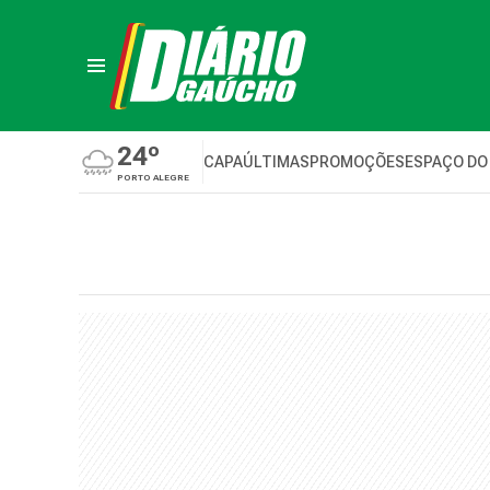
24º
CAPA
ÚLTIMAS
PROMOÇÕES
ESPAÇO DO
PORTO ALEGRE