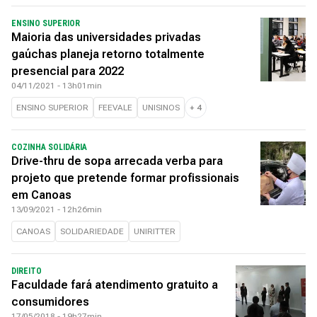
ENSINO SUPERIOR
Maioria das universidades privadas
gaúchas planeja retorno totalmente
presencial para 2022
04/11/2021 - 13h01min
ENSINO SUPERIOR
FEEVALE
UNISINOS
+
4
COZINHA SOLIDÁRIA
Drive-thru de sopa arrecada verba para
projeto que pretende formar profissionais
em Canoas
13/09/2021 - 12h26min
CANOAS
SOLIDARIEDADE
UNIRITTER
DIREITO
Faculdade fará atendimento gratuito a
consumidores
17/05/2018 - 19h27min