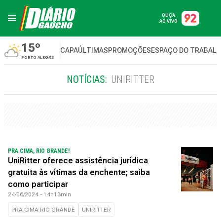
OUÇA
AO VIVO
15º
CAPA
ÚLTIMAS
PROMOÇÕES
ESPAÇO DO TRABAL
PORTO ALEGRE
NOTÍCIAS:
UNIRITTER
PRA CIMA, RIO GRANDE!
UniRitter oferece assistência jurídica
gratuita às vítimas da enchente; saiba
como participar
24/06/2024 - 14h13min
PRA CIMA RIO GRANDE
UNIRITTER