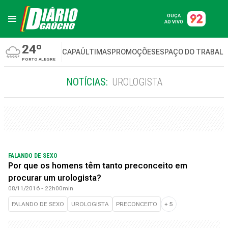
OUÇA
AO VIVO
24º
CAPA
ÚLTIMAS
PROMOÇÕES
ESPAÇO DO TRABAL
PORTO ALEGRE
NOTÍCIAS:
UROLOGISTA
FALANDO DE SEXO
Por que os homens têm tanto preconceito em
procurar um urologista?
08/11/2016 - 22h00min
FALANDO DE SEXO
UROLOGISTA
PRECONCEITO
+
5