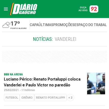
OUÇA
AO VIVO
17º
CAPA
ÚLTIMAS
PROMOÇÕES
ESPAÇO DO TRABAL
PORTO ALEGRE
NOTÍCIAS:
VANDERLEI
BBB NA ARENA
Luciano Périco: Renato Portaluppi coloca
Vanderlei e Paulo Victor no paredão
25/02/2021 - 11h00min
FUTEBOL
GRÊMIO
RENATO PORTALUPPI
+
2