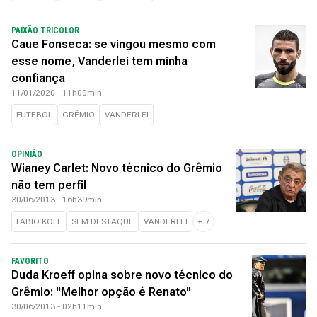
PAIXÃO TRICOLOR
Caue Fonseca: se vingou mesmo com
esse nome, Vanderlei tem minha
confiança
11/01/2020 - 11h00min
FUTEBOL
GRÊMIO
VANDERLEI
OPINIÃO
Wianey Carlet: Novo técnico do Grêmio
não tem perfil
30/06/2013 - 16h39min
FABIO KOFF
SEM DESTAQUE
VANDERLEI
+
7
FAVORITO
Duda Kroeff opina sobre novo técnico do
Grêmio: "Melhor opção é Renato"
30/06/2013 - 02h11min