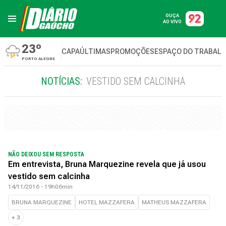
OUÇA
AO VIVO
23º
CAPA
ÚLTIMAS
PROMOÇÕES
ESPAÇO DO TRABAL
PORTO ALEGRE
NOTÍCIAS:
VESTIDO SEM CALCINHA
NÃO DEIXOU SEM RESPOSTA
Em entrevista, Bruna Marquezine revela que já usou
vestido sem calcinha
14/11/2016 - 19h06min
BRUNA MARQUEZINE
HOTEL MAZZAFERA
MATHEUS MAZZAFERA
+
3