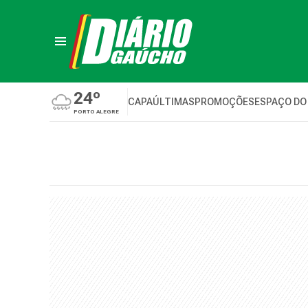
24º
CAPA
ÚLTIMAS
PROMOÇÕES
ESPAÇO DO
PORTO ALEGRE