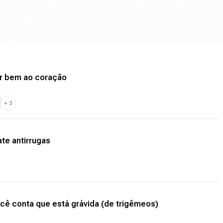
r bem ao coração
+
3
te antirrugas
ê conta que está grávida (de trigêmeos)