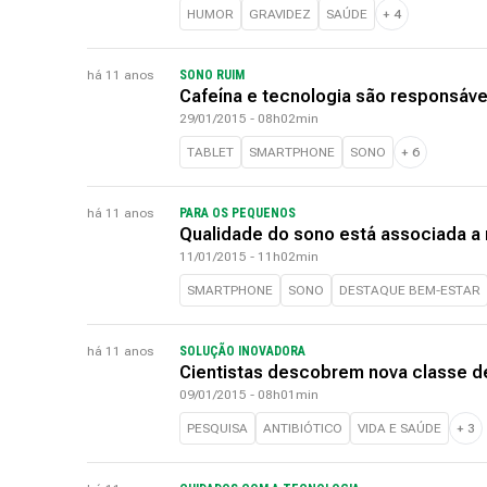
HUMOR
GRAVIDEZ
SAÚDE
+
4
há 11 anos
SONO RUIM
Cafeína e tecnologia são responsáv
29/01/2015 - 08h02min
TABLET
SMARTPHONE
SONO
+
6
há 11 anos
PARA OS PEQUENOS
Qualidade do sono está associada a
11/01/2015 - 11h02min
SMARTPHONE
SONO
DESTAQUE BEM-ESTAR
há 11 anos
SOLUÇÃO INOVADORA
Cientistas descobrem nova classe de
09/01/2015 - 08h01min
PESQUISA
ANTIBIÓTICO
VIDA E SAÚDE
+
3