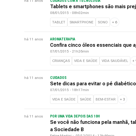
há 11 anos
CUIDADOS COM A TECNOLOGIA
Tablets e smartphones são mais prej
08/01/2015 - 08h02min
TABLET
SMARTPHONE
SONO
+
6
há 11 anos
AROMATERAPIA
Confira cinco óleos essenciais que 
07/01/2015 - 21h26min
CRIANÇAS
VIDA E SAÚDE
VIDA SAUDÁVEL
+
há 11 anos
CUIDADOS
Sete dicas para evitar o pé diabético
07/01/2015 - 18h17min
VIDA E SAÚDE
SAÚDE
BEM-ESTAR
+
3
há 11 anos
POR UMA VIDA DEPOIS DAS 10H
Se você não funciona pela manhã, ta
a Sociedade B
Felipe Martini
-
05/12/2014 - 13h46min