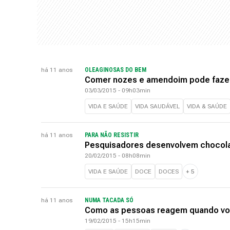
há 11 anos
OLEAGINOSAS DO BEM
Comer nozes e amendoim pode faze
03/03/2015 - 09h03min
VIDA E SAÚDE
VIDA SAUDÁVEL
VIDA & SAÚDE
há 11 anos
PARA NÃO RESISTIR
Pesquisadores desenvolvem chocola
20/02/2015 - 08h08min
VIDA E SAÚDE
DOCE
DOCES
+
5
há 11 anos
NUMA TACADA SÓ
Como as pessoas reagem quando voc
19/02/2015 - 15h15min