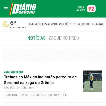
OUÇA
AO VIVO
6º
CAPA
ÚLTIMAS
PROMOÇÕES
ESPAÇO DO TRABAL
PORTO ALEGRE
NOTÍCIAS:
ZAGUEIRO FRED
KADU OU FRED?
Treinos no México indicarão parceiro de
Geromel na zaga do Grêmio
15/02/2016 - 09h01min
FUTEBOL
KADU
LIBERTADORES 2016
+
6