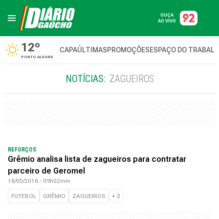
OUÇA
AO VIVO
12º
CAPA
ÚLTIMAS
PROMOÇÕES
ESPAÇO DO TRABAL
PORTO ALEGRE
NOTÍCIAS:
ZAGUEIROS
REFORÇOS
Grêmio analisa lista de zagueiros para contratar
parceiro de Geromel
18/05/2016 - 09h02min
FUTEBOL
GRÊMIO
ZAGUEIROS
+
2