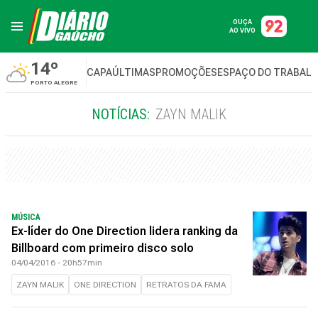
OUÇA
AO VIVO
14º
CAPA
ÚLTIMAS
PROMOÇÕES
ESPAÇO DO TRABAL
PORTO ALEGRE
NOTÍCIAS:
ZAYN MALIK
MÚSICA
Ex-líder do One Direction lidera ranking da
Billboard com primeiro disco solo
04/04/2016 - 20h57min
ZAYN MALIK
ONE DIRECTION
RETRATOS DA FAMA