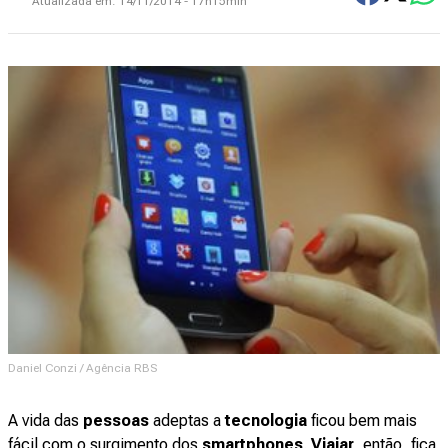
Atualizada em:
14/11/2014 - 17h15min
Daniel Conzi / Agência RBS
A vida das
pessoas
adeptas a
tecnologia
ficou bem mais
fácil com o surgimento dos
smartphones
.
Viajar
, então, fica