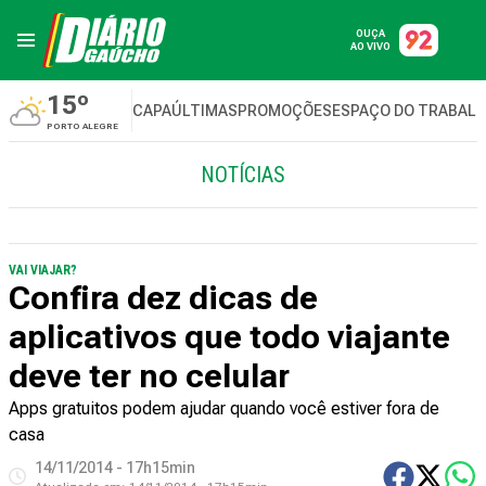
OUÇA
AO VIVO
15º
CAPA
ÚLTIMAS
PROMOÇÕES
ESPAÇO DO TRABAL
PORTO ALEGRE
NOTÍCIAS
VAI VIAJAR?
Confira dez dicas de
aplicativos que todo viajante
deve ter no celular
Apps gratuitos podem ajudar quando você estiver fora de
casa
14/11/2014 - 17h15min