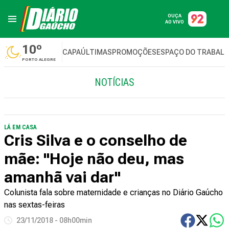
OUÇA
AO VIVO
10º
CAPA
ÚLTIMAS
PROMOÇÕES
ESPAÇO DO TRABAL
PORTO ALEGRE
NOTÍCIAS
LÁ EM CASA
Cris Silva e o conselho de
mãe: "Hoje não deu, mas
amanhã vai dar"
Colunista fala sobre maternidade e crianças no Diário Gaúcho
nas sextas-feiras
23/11/2018 - 08h00min