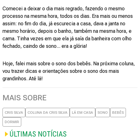
Comecei a deixar o dia mais regrado, fazendo o mesmo
processo na mesma hora, todos os dias. Era mais ou menos
assim: no fim do dia, já escurecia a casa, dava a janta no
mesmo horário, depois o banho, também na mesma hora, e
cama. Tinha vezes em que ela já saía da banheira com olho
fechado, caindo de sono... era a glória!
Hoje, falei mais sobre o sono dos bebês. Na próxima coluna,
vou trazer dicas e orientações sobre o sono dos mais
grandinhos. Até lá!
MAIS SOBRE
CRIS SILVA
COLUNA DA CRIS SILVA
LÁ EM CASA
SONO
BEBÊS
DORMIR
ÚLTIMAS NOTÍCIAS