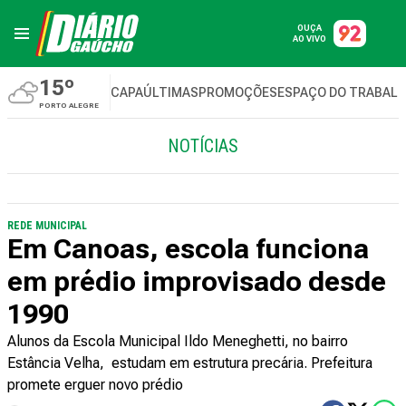
OUÇA
AO VIVO
15º
CAPA
ÚLTIMAS
PROMOÇÕES
ESPAÇO DO TRABAL
PORTO ALEGRE
NOTÍCIAS
REDE MUNICIPAL
Em Canoas, escola funciona
em prédio improvisado desde
1990
Alunos da Escola Municipal Ildo Meneghetti, no bairro
Estância Velha, estudam em estrutura precária. Prefeitura
promete erguer novo prédio