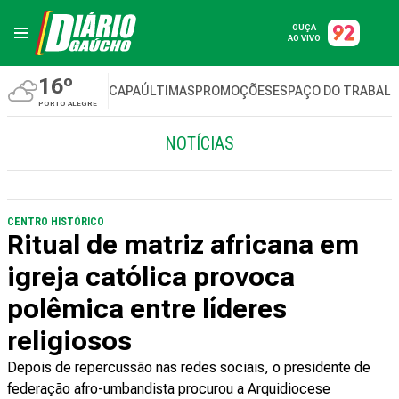
OUÇA
AO VIVO
16º
CAPA
ÚLTIMAS
PROMOÇÕES
ESPAÇO DO TRABAL
PORTO ALEGRE
NOTÍCIAS
CENTRO HISTÓRICO
Ritual de matriz africana em
igreja católica provoca
polêmica entre líderes
religiosos
Depois de repercussão nas redes sociais, o presidente de
federação afro-umbandista procurou a Arquidiocese