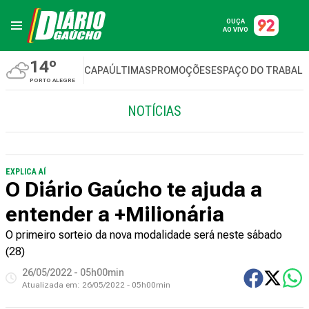
OUÇA
AO VIVO
14º
CAPA
ÚLTIMAS
PROMOÇÕES
ESPAÇO DO TRABAL
PORTO ALEGRE
NOTÍCIAS
EXPLICA AÍ
O Diário Gaúcho te ajuda a
entender a +Milionária
O primeiro sorteio da nova modalidade será neste sábado
(28)
26/05/2022 - 05h00min
Atualizada em:
26/05/2022 - 05h00min