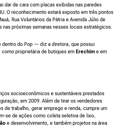
vai dar de cara com placas exibidas nas paredes
ONU. O reconhecimento estará exposto em três pontos
auá, Rua Voluntários da Pátria e Avenida Júlio de
as nas próximas semanas nesses locais estratégicos.
 dentro do Pop — diz a diretora, que possui
 como proprietária de butiques em
Erechim
e em
iços socioeconômicos e sustentáveis prestados
uguração, em 2009. Além de tirar os vendedores
es de trabalho, gerar emprego e renda, cumpre um
am-se de ações como coleta seletiva de lixo,
são
e desenvolvimento, e também projetos na área