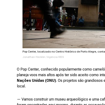
Pop Center, localizado no Centro Histórico de Porto Alegre, cont
Jonathan Heckler / Agencia RBS
O Pop Center, conhecido popularmente como camel
planeja voos mais altos após ter sido aceito como in
Nações Unidas (ONU)
. Os projetos são grandiosos
local.
— Vamos construir um museu arqueológico e uma cafet
foram encontradas aqui mesmo, durante as escavaçõe