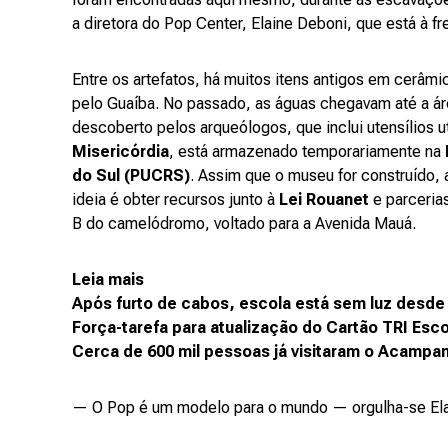
a diretora do Pop Center, Elaine Deboni, que está à f
Entre os artefatos, há muitos itens antigos em cerâm
pelo Guaíba. No passado, as águas chegavam até a áre
descoberto pelos arqueólogos, que inclui utensílios
Misericórdia
, está armazenado temporariamente na
do Sul (PUCRS)
. Assim que o museu for construído, 
ideia é obter recursos junto à
Lei Rouanet
e parcerias
B do camelódromo, voltado para a Avenida Mauá.
Leia mais
Após furto de cabos, escola está sem luz desde 
Força-tarefa para atualização do Cartão TRI Esco
Cerca de 600 mil pessoas já visitaram o Acampa
— O Pop é um modelo para o mundo — orgulha-se Ela