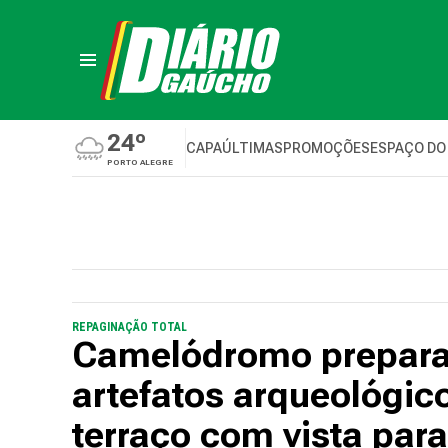
24º
CAPA
ÚLTIMAS
PROMOÇÕES
ESPAÇO DO
PORTO ALEGRE
REPAGINAÇÃO TOTAL
Camelódromo prepara
artefatos arqueológico
terraço com vista par