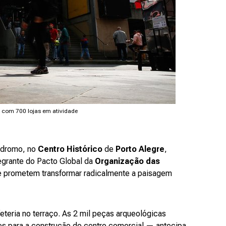
a com 700 lojas em atividade
ódromo, no
Centro Histórico
de
Porto Alegre
,
tegrante do Pacto Global da
Organização das
 e prometem transformar radicalmente a paisagem
eria no terraço. As 2 mil peças arqueológicas
s para a construção do centro comercial — antecipa