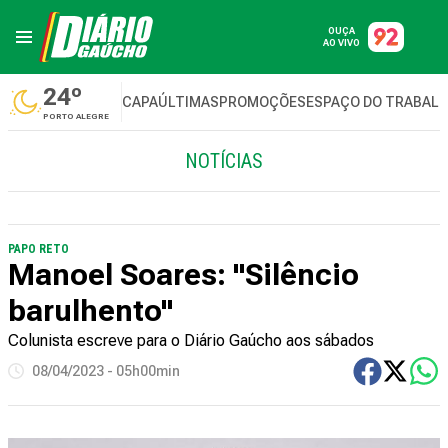
OUÇA
AO VIVO
24º
CAPA
ÚLTIMAS
PROMOÇÕES
ESPAÇO DO TRABAL
PORTO ALEGRE
NOTÍCIAS
PAPO RETO
Manoel Soares: "Silêncio
barulhento"
Colunista escreve para o Diário Gaúcho aos sábados
08/04/2023 - 05h00min