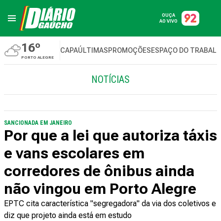
OUÇA
AO VIVO
16º
CAPA
ÚLTIMAS
PROMOÇÕES
ESPAÇO DO TRABAL
PORTO ALEGRE
NOTÍCIAS
SANCIONADA EM JANEIRO
Por que a lei que autoriza táxis
e vans escolares em
corredores de ônibus ainda
não vingou em Porto Alegre
EPTC cita característica "segregadora" da via dos coletivos e
diz que projeto ainda está em estudo