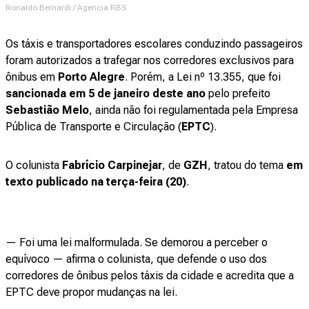
Ronaldo Bernardi / Agencia RBS
Os táxis e transportadores escolares conduzindo passageiros
foram autorizados a trafegar nos corredores exclusivos para
ônibus em
Porto Alegre
. Porém, a Lei nº 13.355, que foi
sancionada em 5 de janeiro deste ano
pelo prefeito
Sebastião Melo
, ainda não foi regulamentada pela Empresa
Pública de Transporte e Circulação (
EPTC
).
O colunista
Fabrício Carpinejar
, de
GZH
, tratou do tema
em
texto publicado na terça-feira (20)
.
— Foi uma lei malformulada. Se demorou a perceber o
equívoco — afirma o colunista, que defende o uso dos
corredores de ônibus pelos táxis da cidade e acredita que a
EPTC deve propor mudanças na lei.