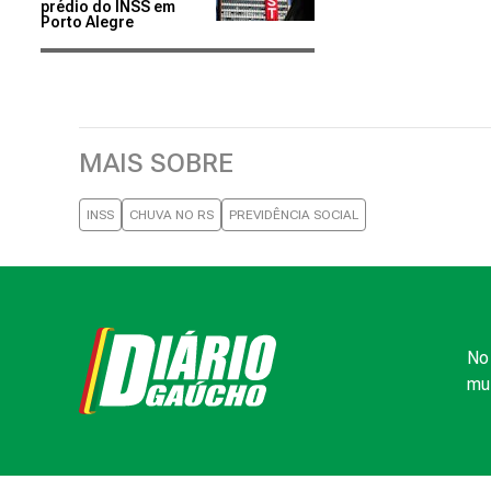
prédio do INSS em
Porto Alegre
MAIS SOBRE
INSS
CHUVA NO RS
PREVIDÊNCIA SOCIAL
No 
mui