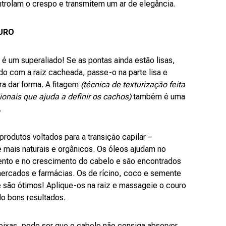
rolam o crespo e transmitem um ar de elegância.
URO
e é um superaliado! Se as pontas ainda estão lisas,
do com a raiz cacheada, passe-o na parte lisa e
a dar forma. A fitagem
(técnica de texturização feita
sionais que ajuda a definir os cachos)
também é uma
.
 produtos voltados para a transição capilar –
 mais naturais e orgânicos. Os óleos ajudam no
ento e no crescimento do cabelo e são encontrados
rcados e farmácias. Os de rícino, coco e semente
 são ótimos! Aplique-os na raiz e massageie o couro
do bons resultados.
deixas, pode ser que o cabelo não consiga absorver