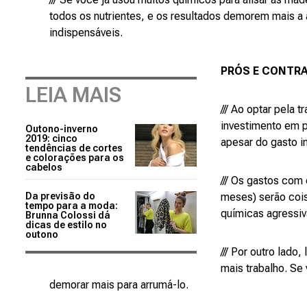
todos os nutrientes, e os resultados demorem mais 
indispensáveis.
PRÓS E CONTR
LEIA MAIS
/// Ao optar pela 
investimento em p
Outono-inverno
2019: cinco
apesar do gasto i
tendências de cortes
e colorações para os
cabelos
/// Os gastos com
Da previsão do
meses) serão coi
tempo para a moda:
químicas agressiva
Brunna Colossi dá
dicas de estilo no
outono
/// Por outro lad
mais trabalho. Se
demorar mais para arrumá-lo.