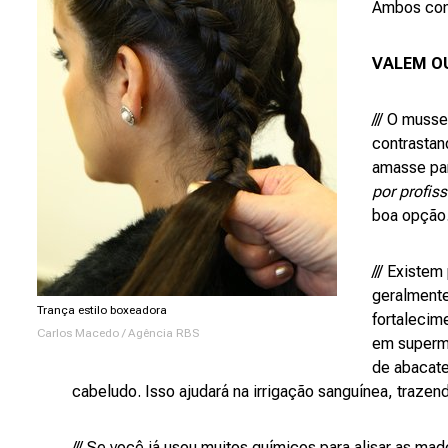
Ambos cont
VALEM O
/// O muss
contrastan
amasse par
por profis
boa opção
/// Existem
geralmente
Trança estilo boxeadora
fortalecim
Carlos Macedo / Agência RBS
em superme
de abacate
cabeludo. Isso ajudará na irrigação sanguínea, trazen
/// Se você já usou muitos químicos para alisar as ma