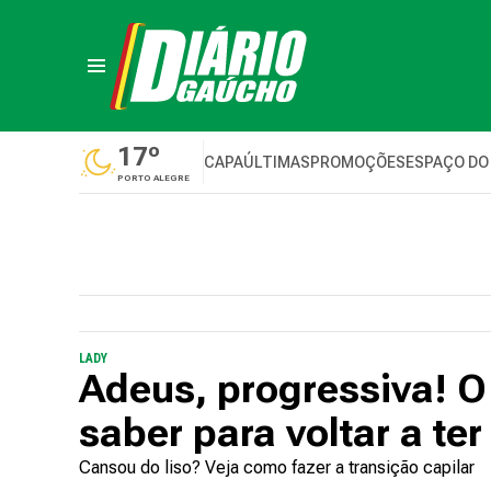
17º
CAPA
ÚLTIMAS
PROMOÇÕES
ESPAÇO DO
PORTO ALEGRE
LADY
Adeus, progressiva! O
saber para voltar a te
Cansou do liso? Veja como fazer a transição capilar