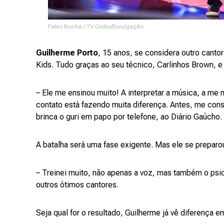
Fabio Rocha / TV Globo/Divulgação
Guilherme Porto
, 15 anos, se considera outro canto
Kids. Tudo graças ao seu técnico, Carlinhos Brown, 
– Ele me ensinou muito! A interpretar a música, a me
contato está fazendo muita diferença. Antes, me cons
brinca o guri em papo por telefone, ao Diário Gaúcho.
A batalha será uma fase exigente. Mas ele se preparou
– Treinei muito, não apenas a voz, mas também o psico
outros ótimos cantores.
Seja qual for o resultado, Guilherme já vê diferença em