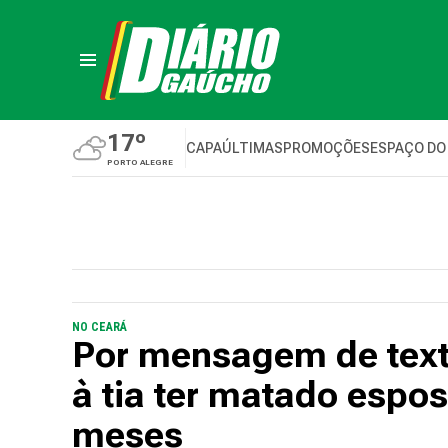
17º
CAPA
ÚLTIMAS
PROMOÇÕES
ESPAÇO DO
PORTO ALEGRE
NO CEARÁ
Por mensagem de text
à tia ter matado esposa
meses