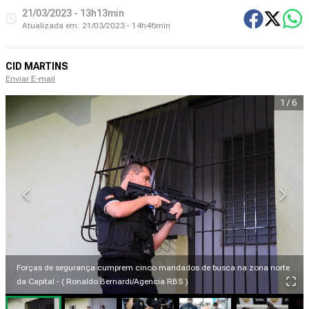
21/03/2023 - 13h13min
Atualizada em:
21/03/2023 - 14h46min
CID MARTINS
Enviar E-mail
1
/
6
Forças de segurança cumprem cinco mandados de busca na zona norte
da Capital - ( Ronaldo Bernardi/Agencia RBS )