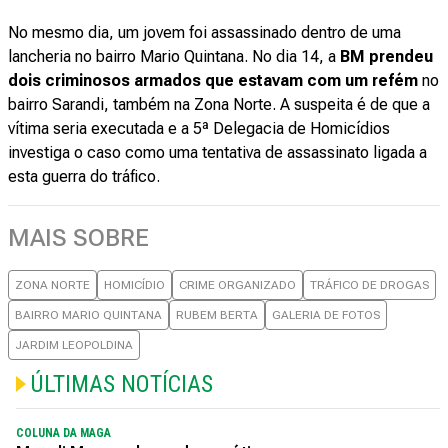
No mesmo dia, um jovem foi assassinado dentro de uma
lancheria no bairro Mario Quintana. No dia 14, a
BM prendeu
dois criminosos armados que estavam com um refém
no
bairro Sarandi, também na Zona Norte. A suspeita é de que a
vítima seria executada e a 5ª Delegacia de Homicídios
investiga o caso como uma tentativa de assassinato ligada a
esta guerra do tráfico.
MAIS SOBRE
ZONA NORTE
HOMICÍDIO
CRIME ORGANIZADO
TRÁFICO DE DROGAS
BAIRRO MARIO QUINTANA
RUBEM BERTA
GALERIA DE FOTOS
JARDIM LEOPOLDINA
ÚLTIMAS NOTÍCIAS
COLUNA DA MAGA