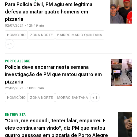
Para Polícia Civil, PM agiu em legítima
defesa ao matar quatro homens em
pizzaria
02/07/2021 - 12h49min
HOMICÍDIO
ZONA NORTE
BAIRRO MARIO QUINTANA
+
1
PORTO ALEGRE
Polícia deve encerrar nesta semana
investigação de PM que matou quatro em
pizzaria
22/06/2021 - 10h00min
HOMICÍDIO
ZONA NORTE
MORRO SANTANA
+
1
ENTREVISTA
"Corri, me escondi, tentei falar, empurrei. E
eles continuaram vindo", diz PM que matou
quatro pessoas em pizzaria de Porto Alegre