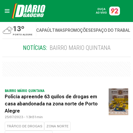
OUÇA
AO VIVO
13º
CAPA
ÚLTIMAS
PROMOÇÕES
ESPAÇO DO TRABAL
PORTO ALEGRE
NOTÍCIAS:
BAIRRO MARIO QUINTANA
BAIRRO MÁRIO QUINTANA
Polícia apreende 63 quilos de drogas em
casa abandonada na zona norte de Porto
Alegre
25/07/2023 - 13h51min
TRÁFICO DE DROGAS
ZONA NORTE