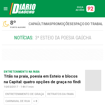
OUÇA
AO VIVO
8º
CAPA
ÚLTIMAS
PROMOÇÕES
ESPAÇO DO TRABAL
PORTO ALEGRE
NOTÍCIAS:
3º ESTEIO DA POESIA GAÚCHA
ENTRETENIMENTO NA FAIXA
Titãs na praia, poesia em Esteio e blocos
na Capital: quatro opções de graça no fíndi
10/03/2017 - 14h11min
ENTRETENIMENTO DE GRAÇA
RETRATOS DA FAMA
CARNAVAL DE RUA
+
8