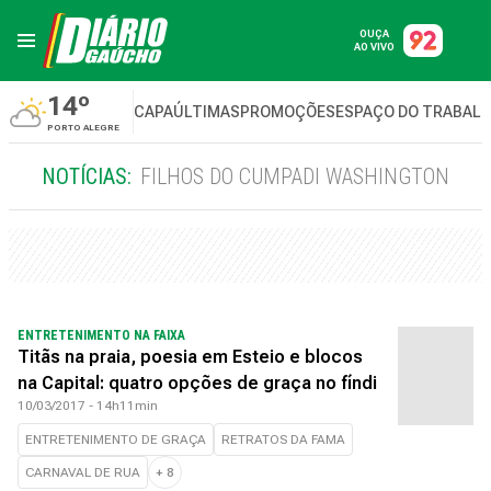
OUÇA
AO VIVO
14º
CAPA
ÚLTIMAS
PROMOÇÕES
ESPAÇO DO TRABAL
PORTO ALEGRE
NOTÍCIAS:
FILHOS DO CUMPADI WASHINGTON
ENTRETENIMENTO NA FAIXA
Titãs na praia, poesia em Esteio e blocos
na Capital: quatro opções de graça no fíndi
10/03/2017 - 14h11min
ENTRETENIMENTO DE GRAÇA
RETRATOS DA FAMA
CARNAVAL DE RUA
+
8