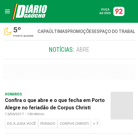
OUÇA
AO VIVO
5º
CAPA
ÚLTIMAS
PROMOÇÕES
ESPAÇO DO TRABAL
PORTO ALEGRE
NOTÍCIAS:
ABRE
HORÁRIOS
Confira o que abre e o que fecha em Porto
Alegre no feriadão de Corpus Christi
13/06/2017 - 18h46min
DG AJUDA VOCÊ
FERIADO
CORPUS CHRISTI
+
7