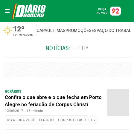
OUÇA
AO VIVO
12º
CAPA
ÚLTIMAS
PROMOÇÕES
ESPAÇO DO TRABAL
PORTO ALEGRE
NOTÍCIAS:
FECHA
HORÁRIOS
Confira o que abre e o que fecha em Porto
Alegre no feriadão de Corpus Christi
13/06/2017 - 18h46min
DG AJUDA VOCÊ
FERIADO
CORPUS CHRISTI
+
7