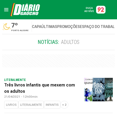
OUÇA
AO VIVO
7º
CAPA
ÚLTIMAS
PROMOÇÕES
ESPAÇO DO TRABAL
PORTO ALEGRE
NOTÍCIAS:
ADULTOS
LITERALMENTE
Três livros infantis que mexem com
os adultos
21/04/2021 - 12h00min
LIVROS
LITERALMENTE
INFANTIS
+
2