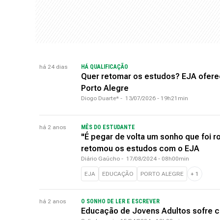
há 24 dias
HÁ QUALIFICAÇÃO
Quer retomar os estudos? EJA ofere
Porto Alegre
Diogo Duarte*
-
13/07/2026 - 19h21min
há 2 anos
MÊS DO ESTUDANTE
"É pegar de volta um sonho que foi 
retomou os estudos com o EJA
Diário Gaúcho
-
17/08/2024 - 08h00min
EJA
EDUCAÇÃO
PORTO ALEGRE
+
1
há 2 anos
O SONHO DE LER E ESCREVER
Educação de Jovens Adultos sofre c