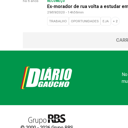
há 6 anos
RECOMEÇO
Ex-morador de rua volta a estudar e
29/09/2020 - 14h56min
TRABALHO
OPORTUNIDADES
EJA
+
2
CARR
No 
mui
© 2000 -
2026
Grupo RBS