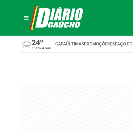
24º
CAPA
ÚLTIMAS
PROMOÇÕES
ESPAÇO DO
PORTO ALEGRE