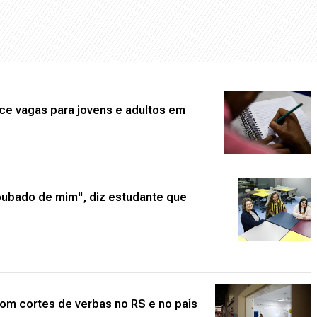
ce vagas para jovens e adultos em
roubado de mim", diz estudante que
om cortes de verbas no RS e no país