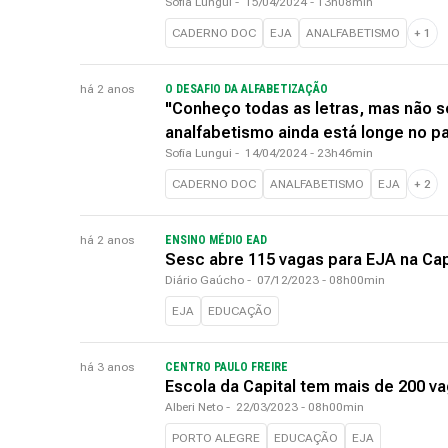
Sofia Lungui
-
15/04/2024 - 13h08min
CADERNO DOC
EJA
ANALFABETISMO
+
1
há 2 anos
O DESAFIO DA ALFABETIZAÇÃO
"Conheço todas as letras, mas não se
analfabetismo ainda está longe no pa
Sofia Lungui
-
14/04/2024 - 23h46min
CADERNO DOC
ANALFABETISMO
EJA
+
2
há 2 anos
ENSINO MÉDIO EAD
Sesc abre 115 vagas para EJA na Cap
Diário Gaúcho
-
07/12/2023 - 08h00min
EJA
EDUCAÇÃO
há 3 anos
CENTRO PAULO FREIRE
Escola da Capital tem mais de 200 va
Alberi Neto
-
22/03/2023 - 08h00min
PORTO ALEGRE
EDUCAÇÃO
EJA