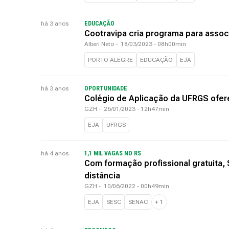
há 3 anos
EDUCAÇÃO
Cootravipa cria programa para asso
Alberi Neto
-
18/03/2023 - 08h00min
PORTO ALEGRE
EDUCAÇÃO
EJA
há 3 anos
OPORTUNIDADE
Colégio de Aplicação da UFRGS ofer
GZH
-
26/01/2023 - 12h47min
EJA
UFRGS
há 4 anos
1,1 MIL VAGAS NO RS
Com formação profissional gratuita,
distância
GZH
-
10/06/2022 - 00h49min
EJA
SESC
SENAC
+
1