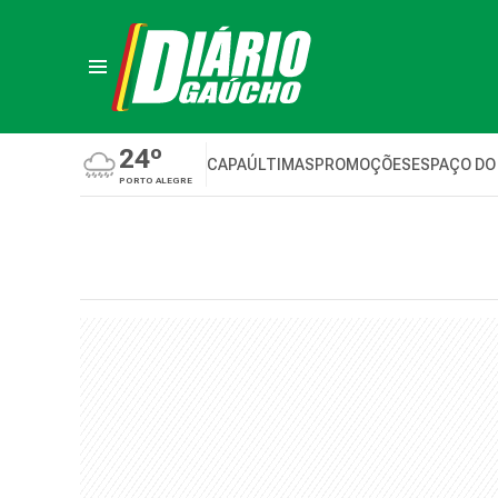
24º
CAPA
ÚLTIMAS
PROMOÇÕES
ESPAÇO DO
PORTO ALEGRE