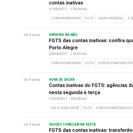
contas inativas
07/06/2017 - 13h06min
CONTAS INATIVAS
FGTS
CAIXA FEDERAL
+
5
há 9 anos
DINHEIRO NA MÃO
FGTS das contas inativas: confira q
Porto Alegre
06/04/2017 - 17h47min
CONTAS INATIVAS
FGTS
CONTAS INATIVAS FG
há 9 anos
HORA DE SACAR
Contas inativas do FGTS: agências d
nesta segunda e terça
12/03/2017 - 20h38min
DG AJUDA VOCÊ
FGTS
CONTAS INATIVAS DO
há 9 anos
SAQUES COMEÇAM NA SEXTA
FGTS das contas inativas: transferên