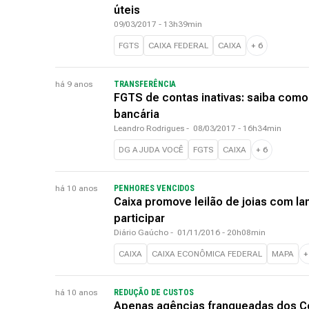
úteis
09/03/2017 - 13h39min
FGTS
CAIXA FEDERAL
CAIXA
+
6
há 9 anos
TRANSFERÊNCIA
FGTS de contas inativas: saiba como 
bancária
Leandro Rodrigues
-
08/03/2017 - 16h34min
DG AJUDA VOCÊ
FGTS
CAIXA
+
6
há 10 anos
PENHORES VENCIDOS
Caixa promove leilão de joias com l
participar
Diário Gaúcho
-
01/11/2016 - 20h08min
CAIXA
CAIXA ECONÔMICA FEDERAL
MAPA
há 10 anos
REDUÇÃO DE CUSTOS
Apenas agências franqueadas dos Co