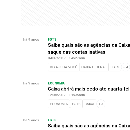
há 9 anos
FGTS
Saiba quais são as agências da Caix
saque das contas inativas
04/07/2017 - 14h27min
DG AJUDA VOCÊ
CAIXA FEDERAL
FGTS
+
4
há 9 anos
ECONOMIA
Caixa abrirá mais cedo até quarta-f
12/06/2017 - 19h35min
ECONOMIA
FGTS
CAIXA
+
3
há 9 anos
FGTS
Saiba quais são as agências da Cai