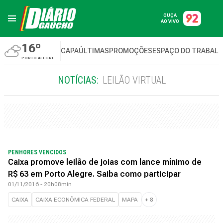
OUÇA
AO VIVO
16º
CAPA
ÚLTIMAS
PROMOÇÕES
ESPAÇO DO TRABAL
PORTO ALEGRE
NOTÍCIAS:
LEILÃO VIRTUAL
PENHORES VENCIDOS
Caixa promove leilão de joias com lance mínimo de
R$ 63 em Porto Alegre. Saiba como participar
01/11/2016 - 20h08min
CAIXA
CAIXA ECONÔMICA FEDERAL
MAPA
+
8