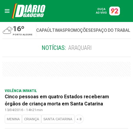
OUÇA
AO VIVO
16º
CAPA
ÚLTIMAS
PROMOÇÕES
ESPAÇO DO TRABAL
PORTO ALEGRE
NOTÍCIAS:
ARAQUARI
VIOLÊNCIA INFANTIL
Cinco pessoas em quatro Estados receberam
órgãos de criança morta em Santa Catarina
13/04/2016 - 14h21min
MENINA
CRIANÇA
SANTA CATARINA
+
8