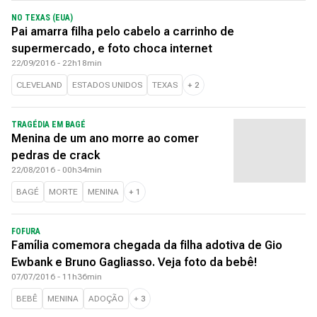
NO TEXAS (EUA)
Pai amarra filha pelo cabelo a carrinho de
supermercado, e foto choca internet
22/09/2016 - 22h18min
CLEVELAND
ESTADOS UNIDOS
TEXAS
+
2
TRAGÉDIA EM BAGÉ
Menina de um ano morre ao comer
pedras de crack
22/08/2016 - 00h34min
BAGÉ
MORTE
MENINA
+
1
FOFURA
Família comemora chegada da filha adotiva de Gio
Ewbank e Bruno Gagliasso. Veja foto da bebê!
07/07/2016 - 11h36min
BEBÊ
MENINA
ADOÇÃO
+
3