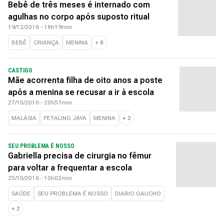
Bebê de três meses é internado com
agulhas no corpo após suposto ritual
19/12/2016 - 18h19min
BEBÊ
CRIANÇA
MENINA
+
8
CASTIGO
Mãe acorrenta filha de oito anos a poste
após a menina se recusar a ir à escola
27/10/2016 - 20h57min
MALÁSIA
PETALING JAYA
MENINA
+
2
SEU PROBLEMA É NOSSO
Gabriella precisa de cirurgia no fêmur
para voltar a frequentar a escola
25/10/2016 - 10h02min
SAÚDE
SEU PROBLEMA É NOSSO
DIARIO GAUCHO
+
2